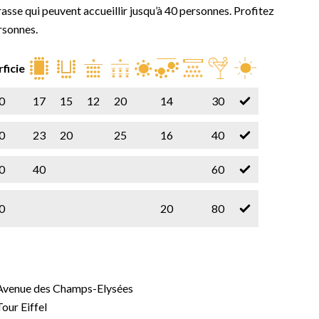
rrasse qui peuvent accueillir jusqu’à 40 personnes. Profitez
rsonnes.
ficie
0
17
15
12
20
14
30
0
23
20
25
16
40
0
40
60
0
20
80
Avenue des Champs-Elysées
Tour Eiffel