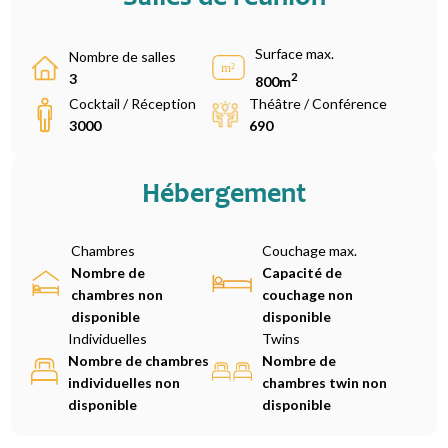
Surface max.
Nombre de salles
2
3
800m
Cocktail / Réception
Théâtre / Conférence
3000
690
Hébergement
Chambres
Couchage max.
Nombre de
Capacité de
chambres non
couchage non
disponible
disponible
Individuelles
Twins
Nombre de chambres
Nombre de
individuelles non
chambres twin non
disponible
disponible