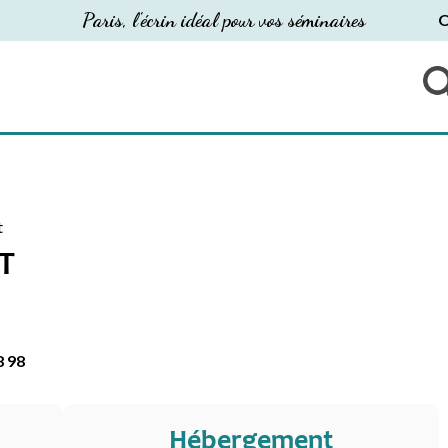
Paris, l'écrin idéal pour vos séminaires
O
t
T
8 98
Hébergement