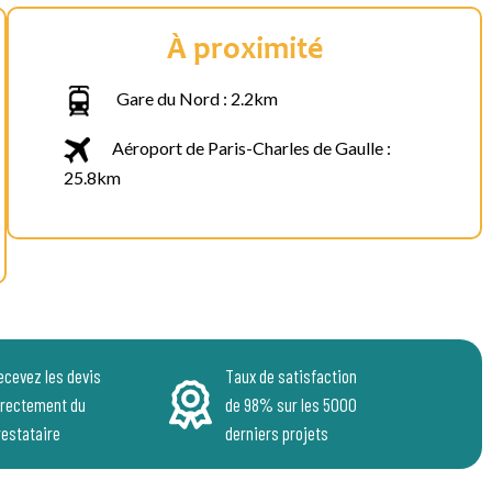
À proximité
Gare du Nord : 2.2km
Aéroport de Paris-Charles de Gaulle :
25.8km
ecevez les devis
Taux de satisfaction
irectement du
de 98% sur les 5000
restataire
derniers projets