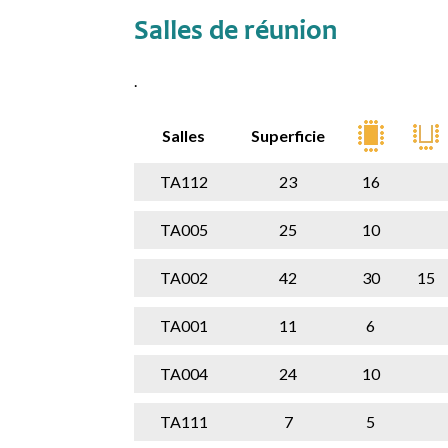
Salles de réunion
.
Salles
Superficie
TA112
23
16
TA005
25
10
TA002
42
30
15
TA001
11
6
TA004
24
10
TA111
7
5