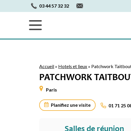
03 44 57 32 32
Accueil
»
Hotels et lieux
»
Patchwork Taitbou
PATCHWORK TAITBOU
Paris
Planifiez une visite
01 71 25 0
Salles de réunion