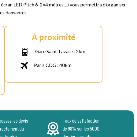
F ; écran LED Pitch 6-2×4 mètres…) vous permettra d’organiser
s dansantes . .
À proximité
Gare Saint-Lazare : 2km
Paris CDG : 40km
ecevez les devis
Taux de satisfaction
irectement du
de 98% sur les 5000
restataire
derniers projets