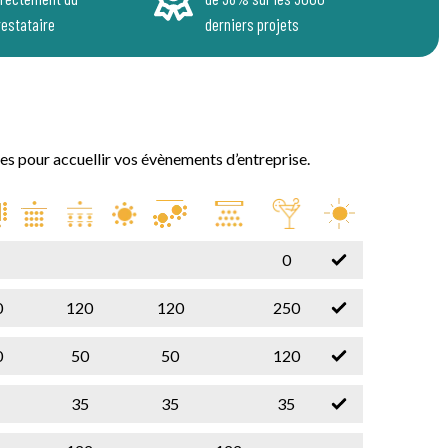
restataire
derniers projets
les pour accuellir vos évènements d’entreprise.
0
0
120
120
250
0
50
50
120
35
35
35