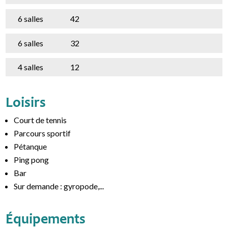
6 salles
42
6 salles
32
4 salles
12
Loisirs
Court de tennis
Parcours sportif
Pétanque
Ping pong
Bar
Sur demande : gyropode,...
Équipements