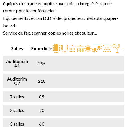
équipés d’estrade et pupitre avec micro intégré, écran de
retour pour le conférencier
Equipements : écran LCD, vidéoprojecteur, métaplan, paper-
board…
Service de fax, scanner, copies noires et couleur…
Salles
Superficie
Auditorium
295
A1
Auditorim
218
C7
7 salles
85
2 salles
70
3 salles
60