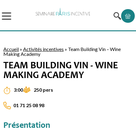
Accueil
»
Activités incentives
»
Team Building Vin – Wine
Making Academy
TEAM BUILDING VIN - WINE
MAKING ACADEMY
250 pers
3:00
01 71 25 08 98
Présentation