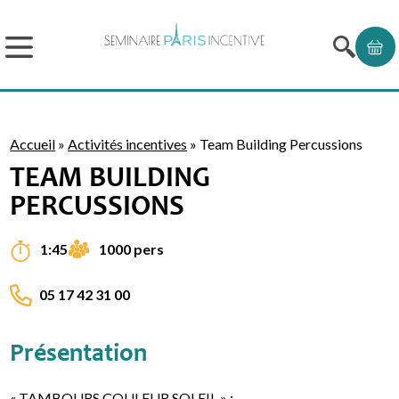
Accueil
»
Activités incentives
»
Team Building Percussions
TEAM BUILDING
PERCUSSIONS
1000 pers
1:45
05 17 42 31 00
Présentation
« TAMBOURS COULEUR SOLEIL » :