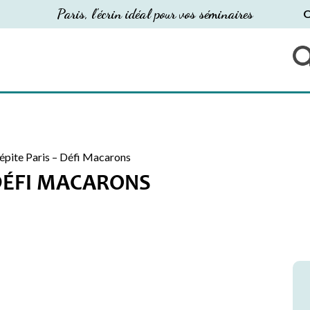
Paris, l'écrin idéal pour vos séminaires
O
épite Paris – Défi Macarons
 DÉFI MACARONS