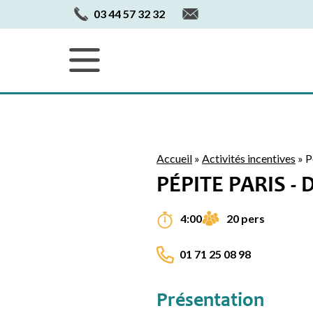
03 44 57 32 32
Accueil
»
Activités incentives
»
P
PÉPITE PARIS -
20 pers
4:00
01 71 25 08 98
Présentation