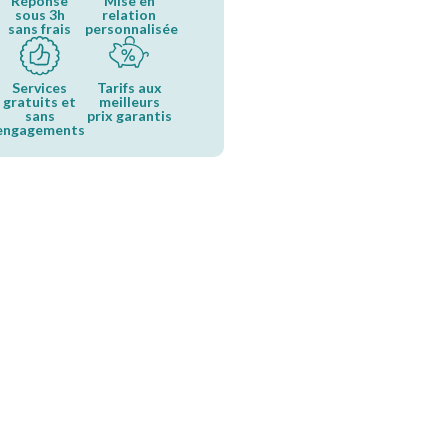
Réponse
Mise en
sous 3h
relation
sans frais
personnalisée
Services
Tarifs aux
gratuits et
meilleurs
sans
prix garantis
engagements