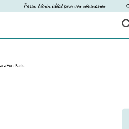
Paris, l'écrin idéal pour vos séminaires
O
araFun Paris
S