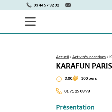
03 44 57 32 32
Accueil
»
Activités incentives
»
K
KARAFUN PARI
100 pers
3:00
01 71 25 08 98
Présentation