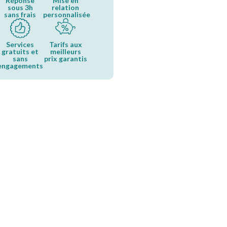
Réponse
Mise en
sous 3h
relation
sans frais
personnalisée
Services
Tarifs aux
gratuits et
meilleurs
sans
prix garantis
engagements