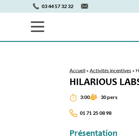
03 44 57 32 32
Accueil
»
Activités incentives
»
H
HILARIOUS LAB
30 pers
3:00
01 71 25 08 98
Présentation