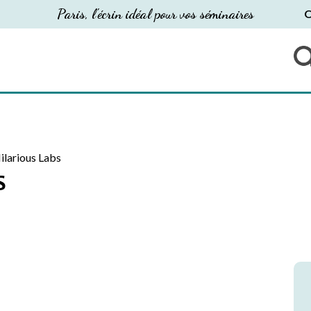
Paris, l'écrin idéal pour vos séminaires
O
ilarious Labs
S