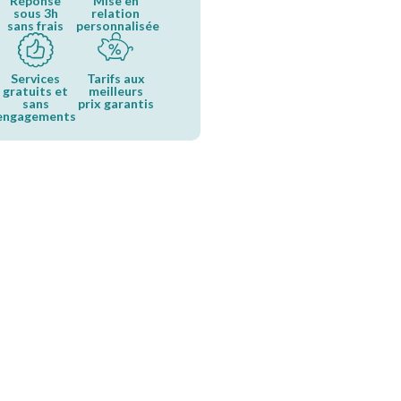
Réponse
Mise en
sous 3h
relation
sans frais
personnalisée
Services
Tarifs aux
gratuits et
meilleurs
sans
prix garantis
engagements