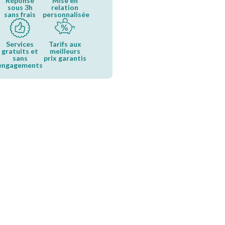
Réponse
Mise en
sous 3h
relation
sans frais
personnalisée
Services
Tarifs aux
gratuits et
meilleurs
sans
prix garantis
engagements