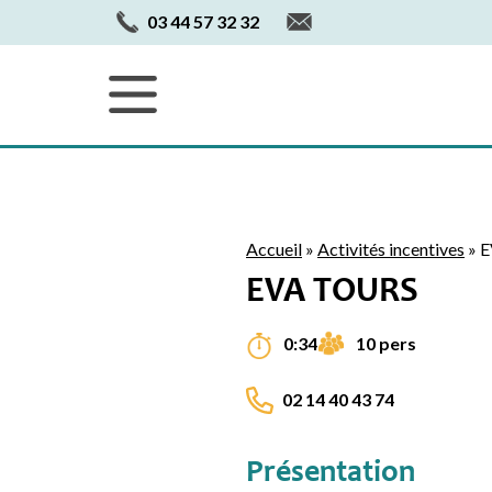
03 44 57 32 32
Accueil
»
Activités incentives
»
E
EVA TOURS
10 pers
0:34
02 14 40 43 74
Présentation