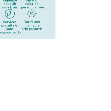
Réponse
Mise en
sous 3h
relation
sans frais
personnalisée
Services
Tarifs aux
gratuits et
meilleurs
sans
prix garantis
engagements