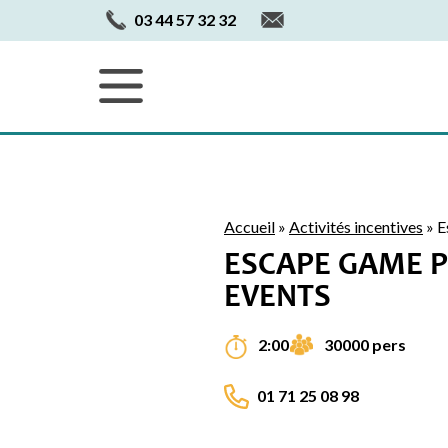
03 44 57 32 32
Accueil
»
Activités incentives
»
E
ESCAPE GAME 
EVENTS
30000 pers
2:00
01 71 25 08 98