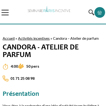
Accueil
»
Activités incentives
»
Candora – Atelier de parfum
CANDORA - ATELIER DE
PARFUM
50 pers
4:00
01 71 25 08 98
Présentation
Vous êtes à la recherche d’une idée d’activité team building à