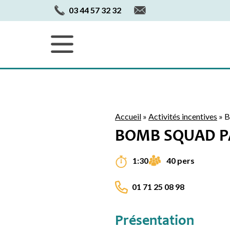
03 44 57 32 32
Accueil
»
Activités incentives
»
B
BOMB SQUAD P
40 pers
1:30
01 71 25 08 98
Présentation