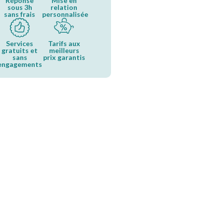
Réponse
Mise en
sous 3h
relation
sans frais
personnalisée
Services
Tarifs aux
gratuits et
meilleurs
sans
prix garantis
engagements